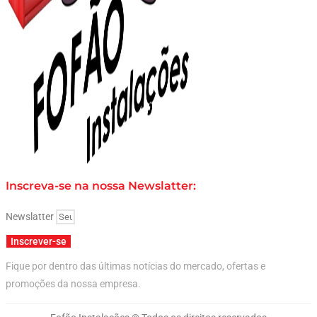
Inscreva-se na nossa Newslatter:
Newslatter
Inscrever-se
Fique por dentro das últimas notícias do mercado, ofertas e
promoções da nossa empresa.