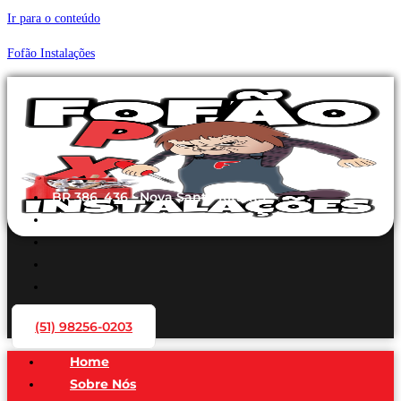
Ir para o conteúdo
Fofão Instalações
BR 386, 436 - Nova Santa Rita/RS
(51) 98256-0203
Home
Sobre Nós